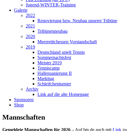
Jugend-WINTER-Training
Galerie
2022
Renovierung bzw. Neubau unserer Tribüne
2021
Tribünenneubau
2020
Meerrettichessen Vorstandschaft
2019
Deutschland spielt Tennis
Sommernachtsfest
Meister 2019
Tenniscamp
Hallensanierung II
Markttag
Schleifchenturnier
Archiv
Link auf die alte Homepage
Sponsoren
Shop
Mannschaften
Gemeldete Mannschaften für 2026
– Auf btv.de auch mit
Link
zu