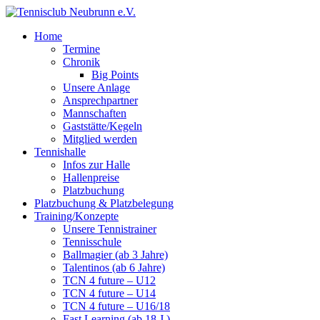
Home
Termine
Chronik
Big Points
Unsere Anlage
Ansprechpartner
Mannschaften
Gaststätte/Kegeln
Mitglied werden
Tennishalle
Infos zur Halle
Hallenpreise
Platzbuchung
Platzbuchung & Platzbelegung
Training/Konzepte
Unsere Tennistrainer
Tennisschule
Ballmagier (ab 3 Jahre)
Talentinos (ab 6 Jahre)
TCN 4 future – U12
TCN 4 future – U14
TCN 4 future – U16/18
Fast Learning (ab 18 J.)